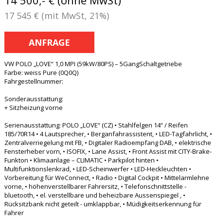
17 545 € (mit MwSt, 21%)
ANFRAGE
VW POLO „LOVE“ 1,0 MPI (59kW/80PS) – 5GangSchaltgetriebe
Farbe: weiss Pure (0Q0Q)
Fahrgestellnummer:
Sonderausstattung:
+ Sitzheizung vorne
Serienausstattung: POLO „LOVE“ (CZ) • Stahlfelgen 14“ / Reifen
185/70R14 • 4 Lautsprecher, • Berganfahrassistent, • LED-Tagfahrlicht, •
Zentralverriegelung mit FB, • Digitaler Radioempfang DAB, • elektrische
Fensterheber vorn, • ISOFIX, • Lane Assist, • Front Assist mit CITY-Brake-
Funkton • Klimaanlage – CLIMATIC • Parkpilot hinten •
Multifunktionslenkrad, • LED-Scheinwerfer • LED-Heckleuchten •
Vorbereitung für WeConnect, • Radio • Digital Cockpit • Mittelarmlehne
vorne, • höhenverstellbarer Fahrersitz, • Telefonschnittstelle -
bluetooth, • el. verstellbare und beheizbare Aussenspiegel , •
Rücksitzbank nicht geteilt - umklappbar, • Müdigkeitserkennung für
Fahrer