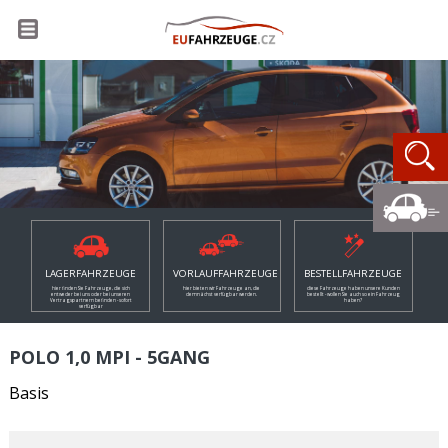
LAGERFAHRZEUGE
VORLAUFFAHRZEUGE
BESTELLFAHRZEUGE
hier finden Sie Fahrzeuge, die sich
hier bieten wir Fahrzeuge an, die
diese Fahrzeuge haben unsere Kunden
entweder bei uns oder bei unseren
demnächst verfügbar werden.
bestellt - wollen Sie auch so ein Fahrzeug
Vertragspartnern befinden - sofort
haben?
verfügbar
POLO 1,0 MPI - 5GANG
Basis